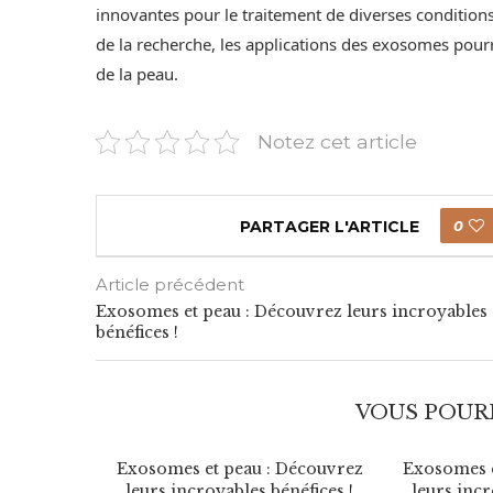
innovantes pour le traitement de diverses conditions 
de la recherche, les applications des exosomes pourra
de la peau.
Notez cet article
PARTAGER L'ARTICLE
0
Article précédent
Exosomes et peau : Découvrez leurs incroyables
bénéfices !
VOUS POURR
Découvrez
Exosomes et peau : Découvrez
Exosomes e
néfices !
leurs incroyables bénéfices !
leurs incr