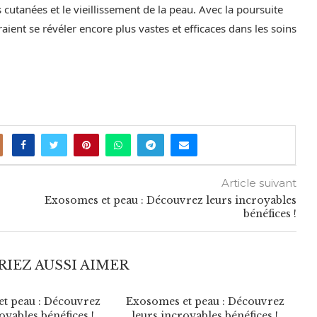
cutanées et le vieillissement de la peau. Avec la poursuite
ient se révéler encore plus vastes et efficaces dans les soins
Article suivant
Exosomes et peau : Découvrez leurs incroyables
bénéfices !
IEZ AUSSI AIMER
t peau : Découvrez
Exosomes et peau : Découvrez
E
oyables bénéfices !
leurs incroyables bénéfices !