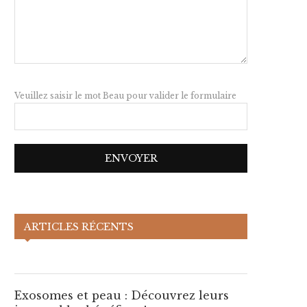
Veuillez saisir le mot Beau pour valider le formulaire
Exosomes et peau :
Découvrez leurs incroyables
ARTICLES RÉCENTS
bénéfices !
xosomes et peau : Découvrez
Exosomes et peau : Décou
Exosomes et peau : Découvrez leurs
leurs incroyables bénéfices !
leurs incroyables bénéfice