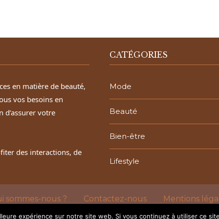
CATÉGORIES
aces en matière de beauté,
Mode
ous vos besoins en
Beauté
n d’assurer votre
Bien-être
ter des interactions, de
Lifestyle
i sommes-nous ?
Contactez-nous
Mentions léga
@2024 - Tous droits réservés.
LE BEAU ET LA BÊTE
lleure expérience sur notre site web. Si vous continuez à utiliser ce si