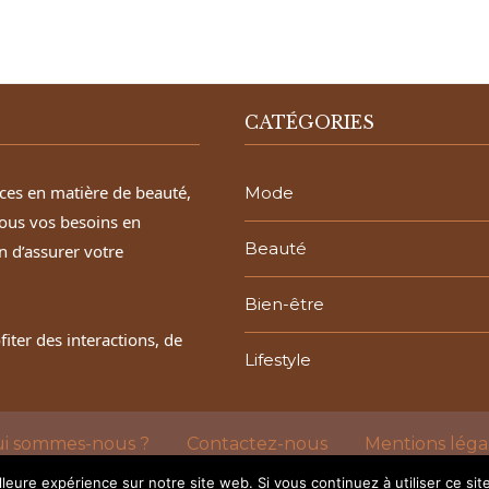
CATÉGORIES
aces en matière de beauté,
Mode
ous vos besoins en
Beauté
n d’assurer votre
Bien-être
ter des interactions, de
Lifestyle
i sommes-nous ?
Contactez-nous
Mentions léga
@2024 - Tous droits réservés.
LE BEAU ET LA BÊTE
lleure expérience sur notre site web. Si vous continuez à utiliser ce si