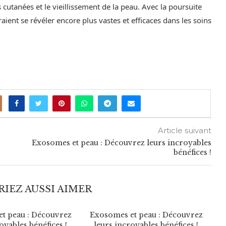
cutanées et le vieillissement de la peau. Avec la poursuite
ient se révéler encore plus vastes et efficaces dans les soins
Article suivant
Exosomes et peau : Découvrez leurs incroyables
bénéfices !
IEZ AUSSI AIMER
t peau : Découvrez
Exosomes et peau : Découvrez
E
oyables bénéfices !
leurs incroyables bénéfices !