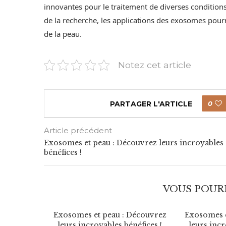
innovantes pour le traitement de diverses conditions 
de la recherche, les applications des exosomes pourra
de la peau.
Notez cet article
PARTAGER L'ARTICLE
0
Article précédent
Exosomes et peau : Découvrez leurs incroyables
bénéfices !
VOUS POURR
Découvrez
Exosomes et peau : Découvrez
Exosomes e
néfices !
leurs incroyables bénéfices !
leurs incr