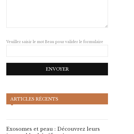
Veuillez saisir le mot Beau pour valider le formulaire
Exosomes et peau :
Découvrez leurs incroyables
ARTICLES RÉCENTS
bénéfices !
xosomes et peau : Découvrez
Exosomes et peau : Décou
Exosomes et peau : Découvrez leurs
leurs incroyables bénéfices !
leurs incroyables bénéfice