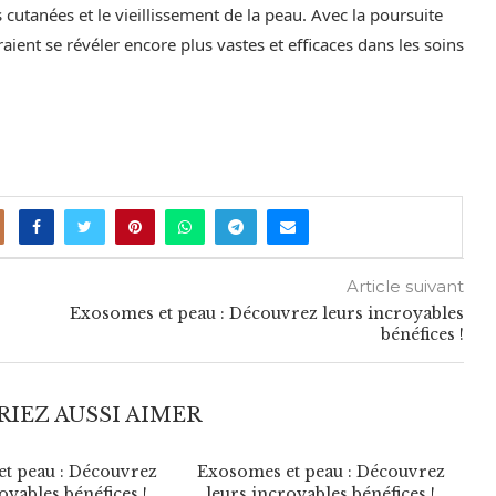
cutanées et le vieillissement de la peau. Avec la poursuite
ient se révéler encore plus vastes et efficaces dans les soins
Article suivant
Exosomes et peau : Découvrez leurs incroyables
bénéfices !
IEZ AUSSI AIMER
t peau : Découvrez
Exosomes et peau : Découvrez
E
oyables bénéfices !
leurs incroyables bénéfices !