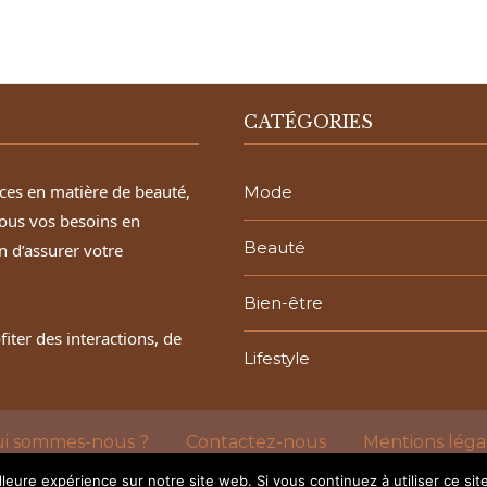
CATÉGORIES
aces en matière de beauté,
Mode
ous vos besoins en
Beauté
n d’assurer votre
Bien-être
ter des interactions, de
Lifestyle
i sommes-nous ?
Contactez-nous
Mentions léga
@2024 - Tous droits réservés.
LE BEAU ET LA BÊTE
lleure expérience sur notre site web. Si vous continuez à utiliser ce si