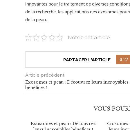
innovantes pour le traitement de diverses conditions 
de la recherche, les applications des exosomes pourra
de la peau.
Notez cet article
PARTAGER L'ARTICLE
0
Article précédent
Exosomes et peau : Découvrez leurs incroyables
bénéfices !
VOUS POURR
Découvrez
Exosomes et peau : Découvrez
Exosomes e
néfices !
leurs incroyables bénéfices !
leurs incr