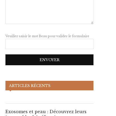
Veuillez saisir le mot Beau pour valider le formulaire
Exosomes et peau :
Découvrez leurs incroyables
ARTICLES RÉCENTS
bénéfices !
xosomes et peau : Découvrez
Exosomes et peau : Décou
Exosomes et peau : Découvrez leurs
leurs incroyables bénéfices !
leurs incroyables bénéfice